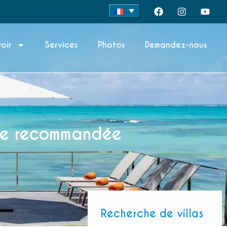
oir
Services
Photos
Demandez-nous
ure recommandée
Recherche de villas