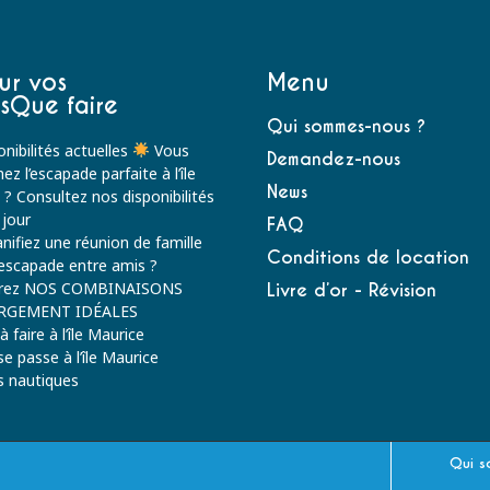
ur vos
Menu
sQue faire
Qui sommes-nous ?
nibilités actuelles
Vous
Demandez-nous
ez l’escapade parfaite à l’île
News
 ? Consultez nos disponibilités
 jour
FAQ
nifiez une réunion de famille
Conditions de location
escapade entre amis ?
rez NOS COMBINAISONS
Livre d’or - Révision
RGEMENT IDÉALES
 faire à l’île Maurice
 se passe à l’île Maurice
és nautiques
Qui s