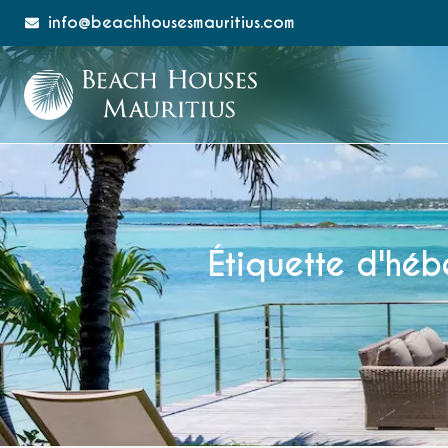
info@beachhousesmauritius.com
Étiquette d'hé