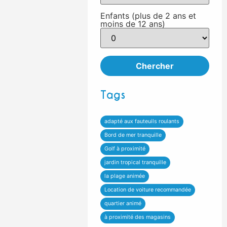
Enfants (plus de 2 ans et
moins de 12 ans)
Tags
adapté aux fauteuils roulants
Bord de mer tranquille
Golf à proximité
jardin tropical tranquille
la plage animée
Location de voiture recommandée
quartier animé
à proximité des magasins