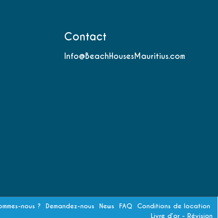
Contact
Info@BeachHousesMauritius.com
ommes-nous ?
Demandez-nous
News
FAQ
Conditions de location
Livre d’or - Révision