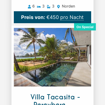
6
3
3
Norden
Preis von:
€
450
pro Nacht
Villa Tacasita -
Pereybere