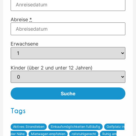
Abreise
*
Erwachsene
Kinder (über 2 und unter 12 Jahren)
Tags
Aktives Strandleben
Einkaufsmöglichkeiten fußläufig
Golfplatz in
der Nähe
Mietwagen empfohlen
rollstuhlgerecht
Ruhig am