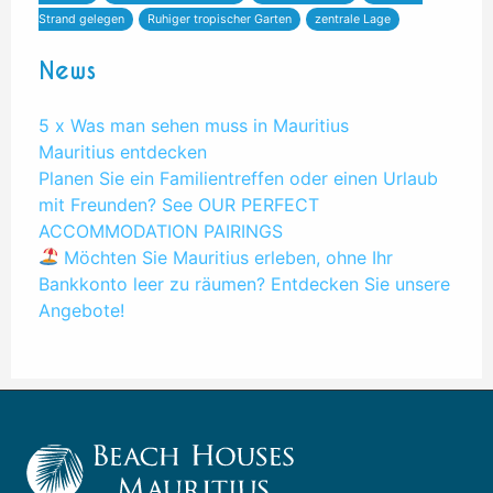
Strand gelegen
Ruhiger tropischer Garten
zentrale Lage
News
5 x Was man sehen muss in Mauritius
Mauritius entdecken
Planen Sie ein Familientreffen oder einen Urlaub
mit Freunden? See OUR PERFECT
ACCOMMODATION PAIRINGS
Möchten Sie Mauritius erleben, ohne Ihr
Bankkonto leer zu räumen? Entdecken Sie unsere
Angebote!