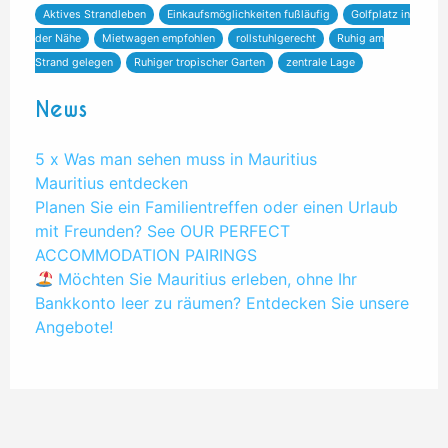
Aktives Strandleben
Einkaufsmöglichkeiten fußläufig
Golfplatz in
der Nähe
Mietwagen empfohlen
rollstuhlgerecht
Ruhig am
Strand gelegen
Ruhiger tropischer Garten
zentrale Lage
News
5 x Was man sehen muss in Mauritius
Mauritius entdecken
Planen Sie ein Familientreffen oder einen Urlaub
mit Freunden? See OUR PERFECT
ACCOMMODATION PAIRINGS
Möchten Sie Mauritius erleben, ohne Ihr
Bankkonto leer zu räumen? Entdecken Sie unsere
Angebote!