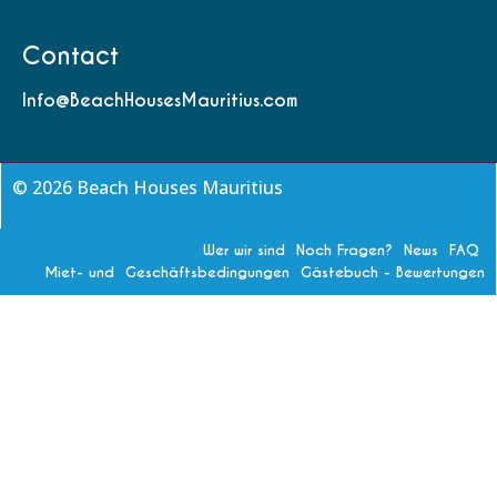
Contact
Info@BeachHousesMauritius.com
© 2026 Beach Houses Mauritius
Wer wir sind
Noch Fragen?
News
FAQ
Miet- und Geschäftsbedingungen
Gästebuch - Bewertungen