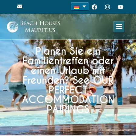
Planen Sie ein
Familientreffen oder
einen Urlaub mit
Freunden? See OUR
PERFECT
ACCOMMODATION
PAIRINGS