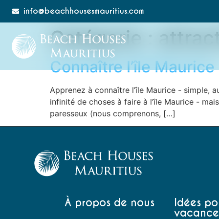
info@beachhousesmauritius.com
Catégorie :
attrac
Connaître l’île Maurice
Apprenez à connaître l’île Maurice - simple, au
infinité de choses à faire à l’île Maurice - m
paresseux (nous comprenons, […]
À propos de nous
Idées po
vacance