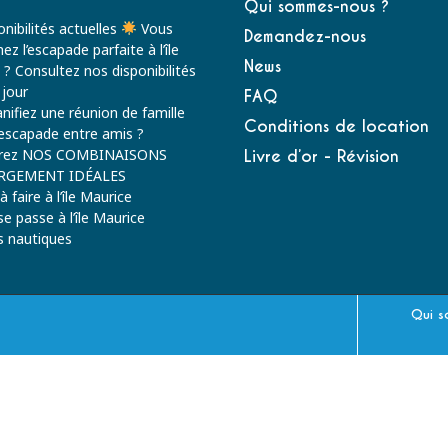
Qui sommes-nous ?
nibilités actuelles
Vous
Demandez-nous
ez l’escapade parfaite à l’île
News
 ? Consultez nos disponibilités
 jour
FAQ
nifiez une réunion de famille
Conditions de location
escapade entre amis ?
rez NOS COMBINAISONS
Livre d’or - Révision
RGEMENT IDÉALES
 faire à l’île Maurice
 se passe à l’île Maurice
és nautiques
Qui s