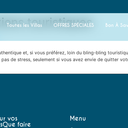
tions touristiques
Toutes les Villas
OFFRES SPÉCIALES
Bon À Sav
thentique et, si vous préférez, loin du bling-bling touristiq
ais pas de stress, seulement si vous avez envie de quitter v
ur vos
Menu
sQue faire